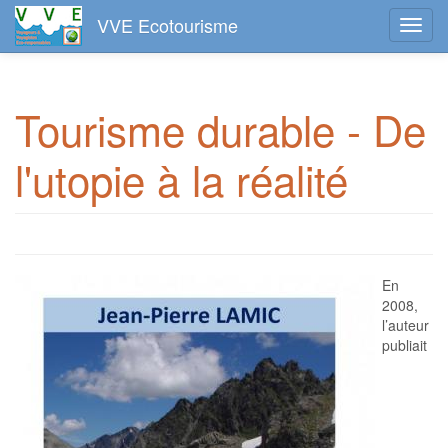
VVE Ecotourisme
Toggl
navig
Aller
au
Tourisme durable - De
contenu
principal
l'utopie à la réalité
En
2008,
l’auteur
publiait