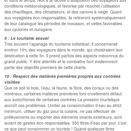
et dans le temps. Nuit à la faculté d’adaptation des voyageurs aux
conditions météorologiques, et favorise par ricochet l’utilisation
des chauffages, des climatiseurs, et des canons à neige. Quant
aux voyagistes éco-responsables, ils retireront systématiquement
de leur catalogue les périodes de mousson, et celles favorables
aux cyclones et ouragans.
9 : Le tourisme sexuel
Très souvent l’apanage du tourisme individuel, il concernerait
environ 10% des voyageurs dans le monde, qui choisiraient leur
destination à cette fin. Il prend parfois des aspects méconnus du
grand public. Y être attentifs et le combattre font évidemment
partie des objectifs premiers de cette charte.
10 : Respect des matières premières propres aux contrées
visitées
Que ce soit le bois, l’eau, la faune, la flore, des coraux ou des
minéraux, certaines matières premières font cruellement défaut
aux autochtones de certaines contrées La pression touristique
accroît ces problèmes. Limiter sa consommation d’eau au strict
minimum, utiliser du gaz pour la cuisine, ne pas effectuer de
prélèvements ou importer des éléments vivants extérieurs, sont
autant de gestes éco-responsables. 350 litres d’eau par jour, c’est
ce que peut consommer un touriste ! Quand quelques litres