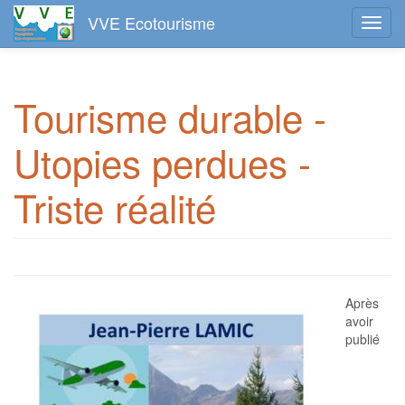
VVE Ecotourisme
Toggl
navig
Aller
au
Tourisme durable -
contenu
principal
Utopies perdues -
Triste réalité
Après
avoir
publié