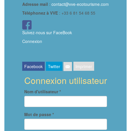
Adresse mail
:
contact@vve-ecotourisme.com
Téléphonez à VVE
: +33 6 81 54 68 55
Icône
FaceBook
Suivez-nous sur FaceBook
Connexion
Facebook
Twitter
Imprimer
Connexion utilisateur
Nom d'utilisateur
*
Mot de passe
*