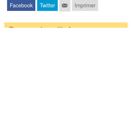
Facebook
Twitter
Imprimer
Demandes d'infos
Ma demande
*
Mon courriel
*
Envoyer
Nos autres voyages