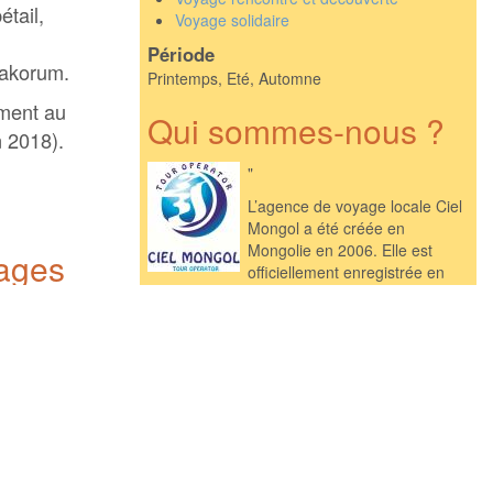
étail,
Voyage solidaire
Période
arakorum.
Printemps, Eté, Automne
ement au
Qui sommes-nous ?
 2018).
"
L’agence de voyage locale Ciel
Mongol a été créée en
Mongolie en 2006. Elle est
yages
officiellement enregistrée en
tant qu’agence de voyage auprès des
autorités mongoles.
Ouest en Est
Ciel Mongol et toute son équipe est très
respectueuse de ce pays aux immensités
sauvages mais fragiles, et c’est pourquoi
nous souhaitons préserver cette beauté et
cette authenticité qu’offre actuellement la
Mongolie. Par choix et par éthique nous
avons la volonté de préserver