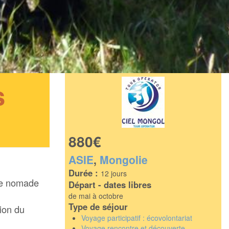
s
880€
ASIE
,
Mongolie
Durée :
12 jours
ure nomade
Départ - dates libres
de mai à octobre
Type de séjour
ion du
Voyage participatif : écovolontariat
Voyage rencontre et découverte