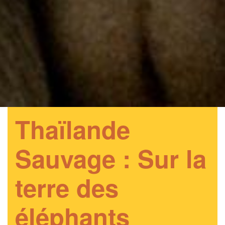
Thaïlande
Sauvage : Sur la
terre des
éléphants