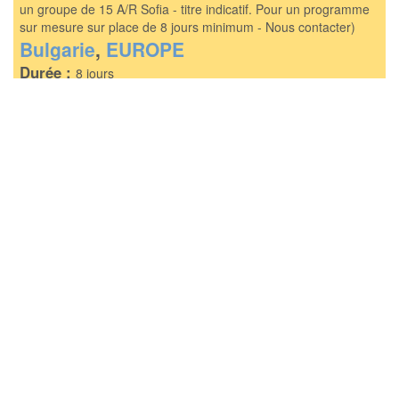
un groupe de 15 A/R Sofia - titre indicatif. Pour un programme
sur mesure sur place de 8 jours minimum - Nous contacter)
Bulgarie
,
EUROPE
Durée :
8 jours
Départ - dates libres
La durée du séjour est modulable et peut etre ralonjée si vous
voulez passer du temps aussi dans les Rhodopes occidentales
Type de séjour
Séjour actif
Séjour famille
Séjour faune
Voyage rencontre et découverte
Voyage sur mesure personnalisé
Période
Printemps, Automne
Qui sommes-nous ?
Pourquoi choisir Terre sacrée Bulgarie?
​La Bulgarie est un pays aux possibilités