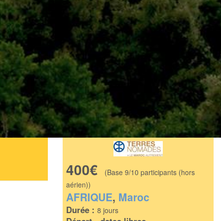
400€
(Base 9/10 participants (hors
aérien))
AFRIQUE
,
Maroc
Durée :
8 jours
Départ - dates libres