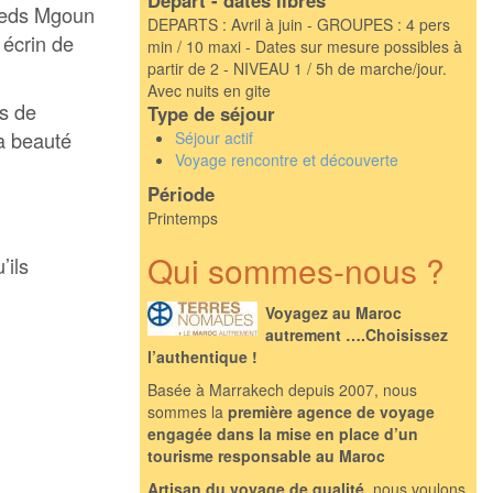
oueds Mgoun
DEPARTS : Avril à juin - GROUPES : 4 pers
 écrin de
min / 10 maxi - Dates sur mesure possibles à
partir de 2 - NIVEAU 1 / 5h de marche/jour.
Avec nuits en gite
es de
Type de séjour
la beauté
Séjour actif
Voyage rencontre et découverte
Période
Printemps
Qui sommes-nous ?
’ils
Voyagez au Maroc
autrement ….Choisissez
l’authentique !
Basée à Marrakech depuis 2007, nous
sommes la
première agence de voyage
engagée d
ans la mise en place d’un
tourisme responsable au Maroc
Artisan du voyage de qualité
, nous voulons