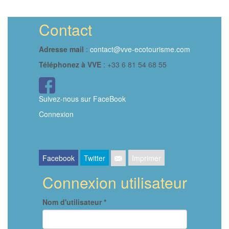
Contact
Adresse mail
:
contact@vve-ecotourisme.com
Téléphonez à VVE
: +33 6 81 54 68 55
Icône
FaceBook
Suivez-nous sur FaceBook
Connexion
Facebook
Twitter
Imprimer
Connexion utilisateur
Nom d'utilisateur
*