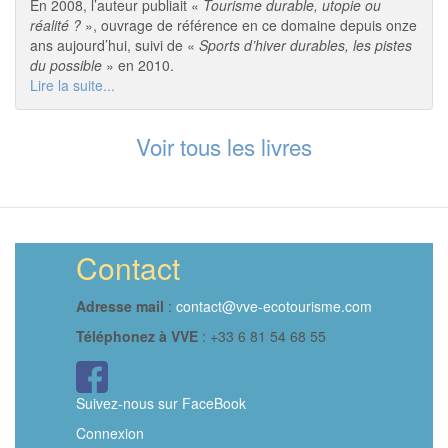
En 2008, l’auteur publiait «
Tourisme durable, utopie ou
réalité ?
», ouvrage de référence en ce domaine depuis onze
ans aujourd’hui, suivi de «
Sports d’hiver durables, les pistes
du possible
» en 2010.
Lire la suite...
Voir tous les livres
Contact
Adresse mail
:
contact@vve-ecotourisme.com
Téléphonez à VVE
: +33 6 81 54 68 55
Icône
FaceBook
Suivez-nous sur FaceBook
Connexion