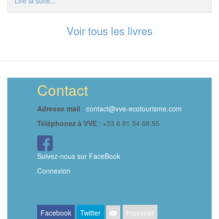
Lire la suite...
Voir tous les livres
Contact
Adresse mail
:
contact@vve-ecotourisme.com
Téléphonez à VVE
: +33 6 81 54 68 55
Icône
FaceBook
Suivez-nous sur FaceBook
Connexion
Facebook
Twitter
Imprimer