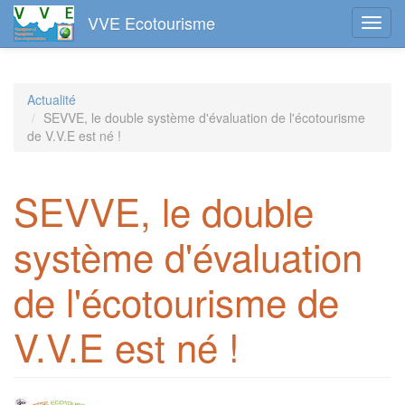
VVE Ecotourisme
Toggl
navig
Aller
au
Actualité
contenu
SEVVE, le double système d'évaluation de l'écotourisme
principal
de V.V.E est né !
SEVVE, le double
système d'évaluation
de l'écotourisme de
V.V.E est né !